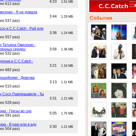
4:23
1.51 МБ
но 612 раз)
исенко - Я не думала
3:44
1.29 МБ
События
но 537 раз)
со и C.C.Catch - Рай или
3:36
1.24 МБ
но 557 раз)
и Татьяна Овисенко -
рянных сердец
3:56
1.36 МБ
но 532 раз)
упник и C.C.Catch -
3:21
1.16 МБ
но 682 раз)
ошейники - Девочка
3:13
1.11 МБ
но 510 раз)
 и Сосо Павлиашвили - Ты
3:31
1.21 МБ
но 528 раз)
ика - Грезы во сне
5:05
1.75 МБ
но 591 раз)
ика - В раю или в аду
3:30
1.21 МБ
но 504 раз)