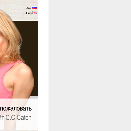
Rus
Eng