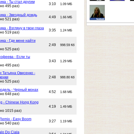
ика - Ты стал другим
3:10
1.09 МБ
но 495 раз)
тика - Звездный дождь
4:49
1.66 МБ
но 521 раз)
ика - Взгляну в твои глаза
3:35
1.24 МБ
но 519 раз)
ика - Где мене найти
2:49
998.59 Кб
но 525 раз)
офеева - Если ты
3:43
1.29 МБ
но 495 раз)
и Татьяна Овисенко -
ченки
2:48
988.80 Кб
но 525 раз)
одель - Черный монах
4:52
1.68 МБ
но 648 раз)
g - Chinese Hong Kong
4:19
1.49 МБ
но 1015 раз)
 Remix - Easy Boom
3:27
1.19 МБ
но 540 раз)
alo Do Ciala