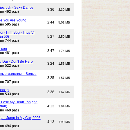
Cieciuch - Sexy Dance
3:36
3.30 МБ
но 492 раз)
e You Are Young
2:44
5.01 МБ
но 595 раз)
or (Tinh Sot) - Thuy Vi
an 50)
5:27
2.50 МБ
но 744 раз)
 сон
3:47
1.74 МБ
но 481 раз)
g Dai - Don't Be Hero
3:24
1.56 МБ
но 522 раз)
вые мальчики - Белые
3:25
1.57 МБ
но 707 раз)
кавер
3:38
1.67 МБ
но 533 раз)
n Lose My Heart Tonight,
nian)
4:13
1.94 МБ
но 469 раз)
ja - Jump In My Car, 2005
4:13
1.90 МБ
но 494 раз)