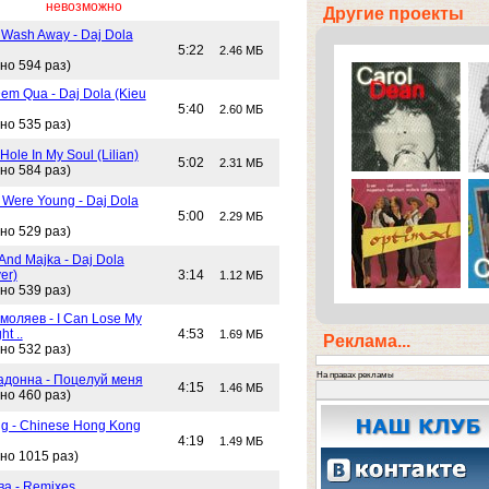
невозможно
Другие проекты
 Wash Away - Daj Dola
5:22
2.46 МБ
но 594 раз)
em Qua - Daj Dola (Kieu
5:40
2.60 МБ
но 535 раз)
Hole In My Soul (Lilian)
5:02
2.31 МБ
но 584 раз)
Were Young - Daj Dola
5:00
2.29 МБ
но 529 раз)
And Majka - Daj Dola
er)
3:14
1.12 МБ
но 539 раз)
моляев - I Can Lose My
ht ..
4:53
1.69 МБ
Реклама...
но 532 раз)
На правах рекламы
адонна - Поцелуй меня
4:15
1.46 МБ
но 460 раз)
g - Chinese Hong Kong
4:19
1.49 МБ
но 1015 раз)
ва - Remixes