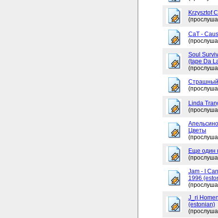
Krzysztof 
(прослуша
CaT - Caus
(прослуша
Soul Surviv
(tape Da L
(прослуша
Страшный
(прослуша
Linda Tran
(прослуша
Апельсино
Цветы
(прослуша
Еще один 
(прослуша
Jam - I Ca
1996 (esto
(прослуша
J_ri Homen
(estonian)
(прослуша