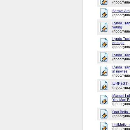
(прослуша
Soraya Arne
(прослуша
Lynda Tran
young
(прослуша
Lynda Trang
enough
(прослуша
Lynda Tran
(прослуша
Lynda Tran
in movies
(прослуша
ШИРБЭТ 
(прослуша
Manuel Lui
You Man En
(прослуша
Onu Bella 
(прослуша
LeitMotiv 
(прослуша