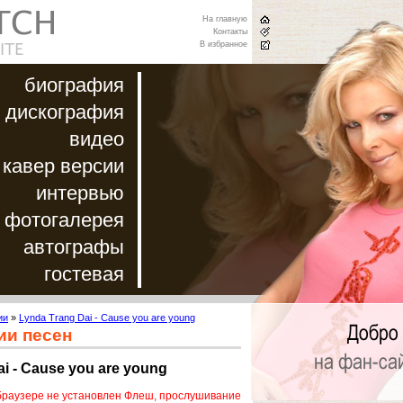
На главную
Контакты
В избранное
биография
дискография
видео
кавер версии
интервью
фотогалерея
автографы
гостевая
ии
»
Lynda Trang Dai - Cause you are young
ии песен
i - Cause you are young
браузере не установлен Флеш, прослушивание