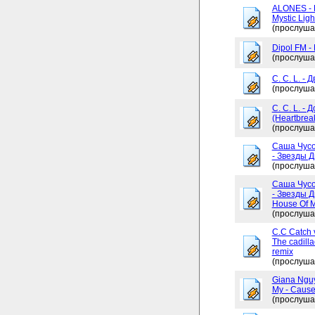
ALONES - 
Mystic Ligh
(прослуша
Dipol FM -
(прослуша
C. C. L. - 
(прослуша
C. C. L. -
(Heartbrea
(прослуша
Саша Чусо
- Звезды Д
(прослуша
Саша Чусо
- Звезды Д
House Of My
(прослуша
C.C Catch v
The cadilla
remix
(прослуша
Giana Ngu
My - Cause
(прослуша