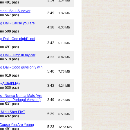
3:54
1.34 МБ
но 491 раз)
las - Soul Survivor
3:49
1.32 МБ
но 567 раз)
g Dai - Cause you are
4:38
6.38 МБ
но 509 раз)
 Dai - One night's not
3:42
5.10 МБ
но 491 раз)
g Dai - Jump in my car
4:23
6.02 МБ
но 519 раз)
g Dai - Good guys only win
5:40
7.78 МБ
но 619 раз)
- «АШЫКМА»
3:42
4.24 МБ
но 530 раз)
s - Nunca Nunca Mais (Are
ough - Portugal Version )
3:49
8.75 МБ
но 531 раз)
- Minu Sber FIAT
5:39
6.50 МБ
но 492 раз)
- Cause You Are Young
5:23
12.33 МБ
но 491 раз)