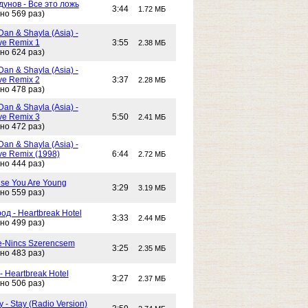
унов - Все это ложь
3:44
1.72 МБ
но 569 раз)
Dan & Shayla (Asia) -
e Remix 1
3:55
2.38 МБ
но 624 раз)
Dan & Shayla (Asia) -
e Remix 2
3:37
2.28 МБ
но 478 раз)
Dan & Shayla (Asia) -
e Remix 3
5:50
2.41 МБ
но 472 раз)
Dan & Shayla (Asia) -
e Remix (1998)
6:44
2.72 МБ
но 444 раз)
use You Are Young
3:29
3.19 МБ
но 559 раз)
од - Heartbreak Hotel
3:33
2.44 МБ
но 499 раз)
e-Nincs Szerencsem
3:25
2.35 МБ
но 483 раз)
- Heartbreak Hotel
3:27
2.37 МБ
но 506 раз)
 - Stay (Radio Version)