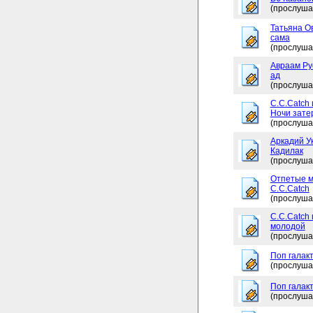
(прослуша
Татьяна Ов
сама
(прослуша
Авраам Рус
ад
(прослуша
C.C.Catch 
Ночи зате
(прослуша
Аркадий Ук
Кадилак
(прослуша
Отпетые м
C.C.Catch
(прослуша
C.C.Catch
молодой
(прослуша
Поп галакт
(прослуша
Поп галакт
(прослуша