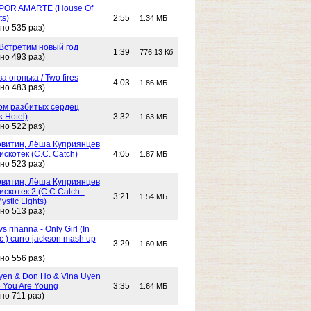
POR AMARTE (House Of
ts)
2:55
1.34 МБ
но 535 раз)
 Встретим новый год
1:39
776.13 Кб
но 493 раз)
Два огонька / Two fires
4:03
1.86 МБ
но 483 раз)
 Дом разбитых сердец
k Hotel)
3:32
1.63 МБ
но 522 раз)
витин, Лёша Куприянцев
искотек (C.C. Catch)
4:05
1.87 МБ
но 523 раз)
витин, Лёша Куприянцев
искотек 2 (C.C.Catch -
3:21
1.54 МБ
stic Lights)
но 513 раз)
s rihanna - Only Girl (In
c ) curro jackson mash up
3:29
1.60 МБ
но 556 раз)
yen & Don Ho & Vina Uyen
 You Are Young
3:35
1.64 МБ
но 711 раз)