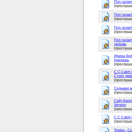
Поп галакт
(прослуша
Поп галак
(прослуша
Поп галакт
(прослуша
Поп галакт
любовь
(прослуша
Ирина Дор
придешь
(прослуша
C.C.Catch 
Стоят дев
(прослуша
Седьмая м
(прослуша
Cally Kwon
Version
(прослуша
C.C.Catch
(прослуша
Toples - Ci