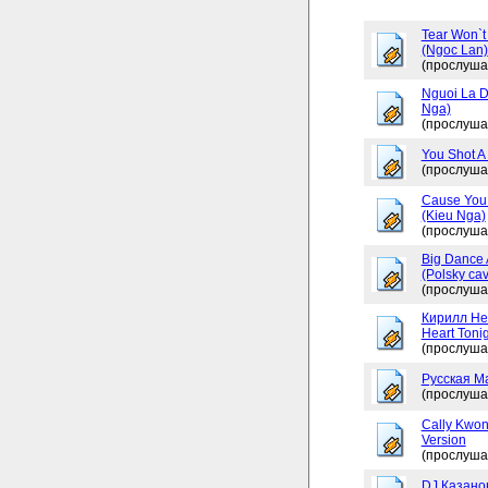
Tear Won`t
(Ngoc Lan)
(прослуша
Nguoi La D
Nga)
(прослуша
You Shot A 
(прослуша
Cause You 
(Kieu Nga)
(прослуша
Big Dance 
(Polsky cav
(прослуша
Кирилл Не
Heart Tonig
(прослуша
Русская М
(прослуша
Cally Kwon
Version
(прослуша
DJ Казано