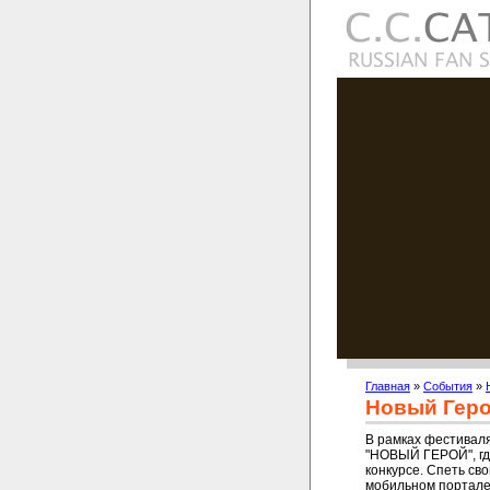
Главная
»
События
»
Новый Гер
В рамках фестиваля
"НОВЫЙ ГЕРОЙ", гд
конкурсе. Спеть св
мобильном портале