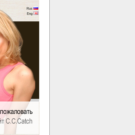
Rus
Eng