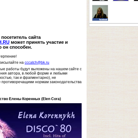
 посетитель сайта
.RU
может принять участие и
о он способен.
терпение!
рисылайте на
cccatch@bk.ru
ые работы будут выложены на нашем сайте с
ения автора, в любой форме и любыми
ностью, так и фрагментарно), не
 противоречащими нормам законодательства
ство Елены Коренных (Elen Cora)