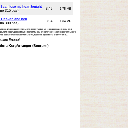
 I can lose my heart tonight
3:49
1.75 МБ
но 315 раз)
- Heaven and hell
3:34
1.64 МБ
но 309 раз)
влены для ознакомительного прослушивания и не предназначены для
другом оборудовании или программном обеспечении кроме программного
ство сознательно значительно ухудшено в сравнении с оригиналом.
ехов Елене!
бота KorgArranger (Венгрия)