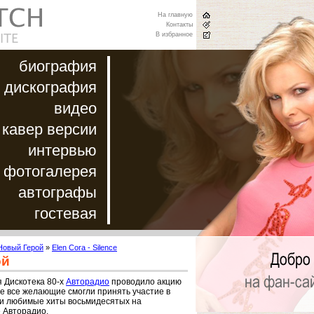
На главную
Контакты
В избранное
биография
дискография
видео
кавер версии
интервью
фотогалерея
автографы
гостевая
Новый Герой
»
Elen Cora - Silence
ой
 Дискотека 80-х
Авторадио
проводило акцию
е все желающие смогли принять участие в
ои любимые хиты восьмидесятых на
 Авторадио.