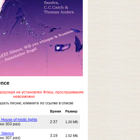
ence
браузере не установлен Флеш, прослушивание
невозможно
ать песню, кликните по ссылке в списке
Время
Размер
 House of mistic lights
2:37
1.20 МБ
но 303 раз)
- Silence
3:19
1.52 МБ
но 307 раз)