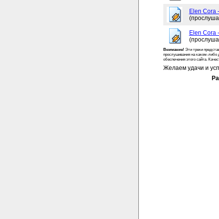
Elen Cora -
(прослуша
Elen Cora 
(прослуша
Внимание!
Эти треки предста
прослушивания на каком-либо 
обеспечения этого сайта. Каче
Желаем удачи и усп
Ра