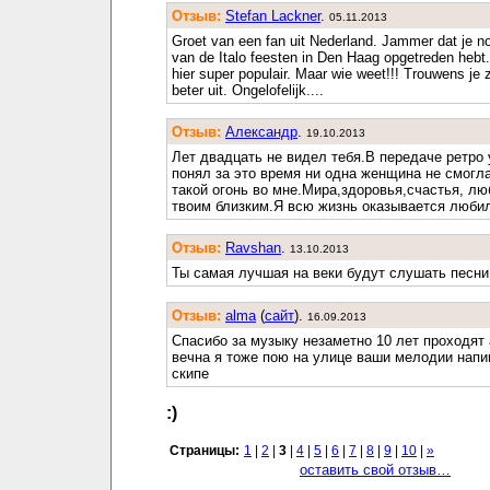
Отзыв:
Stefan Lackner
.
05.11.2013
Groet van een fan uit Nederland. Jammer dat je no
van de Italo feesten in Den Haag opgetreden heb
hier super populair. Maar wie weet!!! Trouwens je z
beter uit. Ongelofelijk....
Отзыв:
Александр
.
19.10.2013
Лет двадцать не видел тебя.В передаче ретро
понял за это время ни одна женщина не смогл
такой огонь во мне.Мира,здоровья,счастья, лю
твоим близким.Я всю жизнь оказывается люби
Отзыв:
Ravshan
.
13.10.2013
Ты самая лучшая на веки будут слушать песни
Отзыв:
alma
(
cайт
).
16.09.2013
Спасибо за музыку незаметно 10 лет проходят
вечна я тоже пою на улице ваши мелодии нап
скипе
:)
Страницы:
1
|
2
|
3
|
4
|
5
|
6
|
7
|
8
|
9
|
10
|
»
оставить свой отзыв…