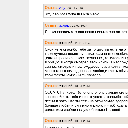
Отзыв:
villy
.
24.01.2014
why can not I write in Ukrainian?
Отзыв:
ислам
.
22.01.2014
Я сомневаюсь что она ваши письма она читает
Отзыв:
евгений.
11.01.2014
Сиси кетч спасибо тебе за то што ты есть на э
твои лучшие песни ты самая самая моя любим
,самая красивая,самая желанная,хотелось бы 
в живую.я когда смотрел твои клипы я насложд
сейчас смотрю и наслождаюсь .сиси кетч я же
много много сил,здоровье, любви,и пусть збы
твои мечты какие бы ты желала.
Отзыв:
евгений.
10.01.2014
CCCATCH я хотел бы очень очень сильно силь
крепко обнять тебя и не отпускать. спасибо теб
песни и зато што ты есть на этой земле здоров
больше любви и сил много много и чтоб удача
рядышком.люблю целую обнимаю.Евгений
Отзыв:
евгений.
10.01.2014
Привет c.c.catch