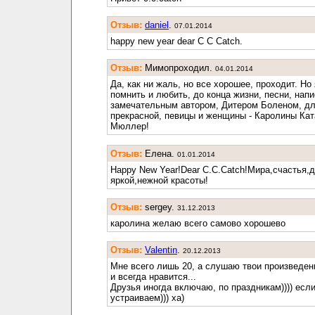
Отзыв:
daniel
.
07.01.2014
happy new year dear C C Catch.
Отзыв:
Мимопроходил.
04.01.2014
Да, как ни жаль, но все хорошее, проходит. Но
помнить и любить, до конца жизни, песни, нап
замечательным автором, Дитером Боленом, д
прекрасной, певицы и женщины - Каролины Ка
Мюллер!
Отзыв:
Елена.
01.01.2014
Happy New Year!Dear C.C.Catch!Мира,счастья,
яркой,нежной красоты!
Отзыв:
sergey.
31.12.2013
каролина желаю всего самово хорошево
Отзыв:
Valentin
.
20.12.2013
Мне всего лишь 20, а слушаю твои произведени
и всегда нравится...
Друзья иногда включаю, по праздникам)))) есл
устраиваем))) ха)