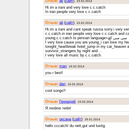
Отзыв:
ali
(
cайт
).
23.02.2014
Hi.im a irani and very love c.c.catch
In iran people very love c.c.catch
Отзыв:
ali
(
cайт
).
23.02.2014
Hi.im a irani and cant speak russia sorry.i very ve
c.c.catch.in iran people very love c.c.catch and 
young.c.c.catch to persian language=سی سی کچ
I very love cause you are young_i can lose my he
tonight_heartbreak hotel_jump in my car_heaven a
survivor_strangers by night and....
I very love all music by c.c.catch.
Отзыв:
man
.
16.02.2014
you r best!
Отзыв:
dan
.
16.02.2014
cool songs!!
Отзыв:
Геннадий
.
15.02.2014
Я люблю тебя!
Отзыв:
оксана
(
cайт
).
26.01.2014
hallo cccatch! du nett,gut und lustig.