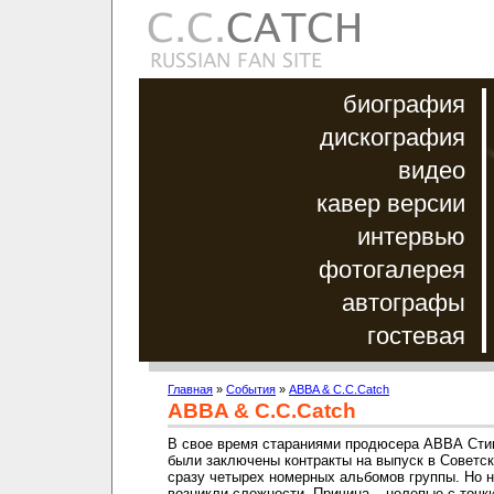
биография
дискография
видео
кавер версии
интервью
фотогалерея
автографы
гостевая
Главная
»
События
»
ABBA & C.C.Catch
ABBA & C.C.Catch
В свое время стараниями продюсера АВВА Сти
были заключены контракты на выпуск в Советс
сразу четырех номерных альбомов группы. Но 
возникли сложности. Причина – нелепые с точк