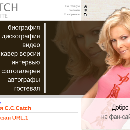
На главную
Контакты
В избранное
биография
дискография
видео
кавер версии
интервью
фотогалерея
автографы
гостевая
я
я C.C.Catch
азан URL.1