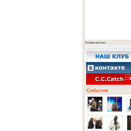
На правах рекламы
События