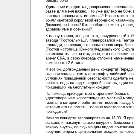
Звезда 80-х!"
Удивление и радость одновременно переполняю
разве для меня важно, что уже далеко не 80-е, и
парадах совсем другие имена?! Разве может ср
бриллиантовой королевой евро-диско какая-ниб
Дженнифер Лопез? Кто вообще посмеет утвержд
здравом уме и сознании?
К слову говоря, концерт этот, приуроченный к 7
завода "Ростсельмаш", планировался на Театр
площади, но решив, что повышенная мера безо
(Ростов - столица Южного Федерального Округа
возможна только на стадионе, его перенесли н
арену СКА, в свою очередь отложив намеченны
чемпионата 2-й лиги.
И вот он, долгожданный день концерта! Передо
главная задача - взять автограф у любимой пев
условиях повышенной безопасности сделать не
просто, ведь на вид я рядовой зритель, один из
пришедших на бесплатный концерт.
На помощь приходит мой старенький бейдж с
удостоверением корреспондента местной моло
газеты, в которой я работал лет восемь назад.
оставил его на память - словно чувствовал что 
пригодится!
Начало концерта запланировано на 18.00. Я пр
раньше, и, накинув на шею шнурок с бейджем, 
захожу внутрь, со скучающим видом присажив
поручни, рядом с центральным входом, из кото