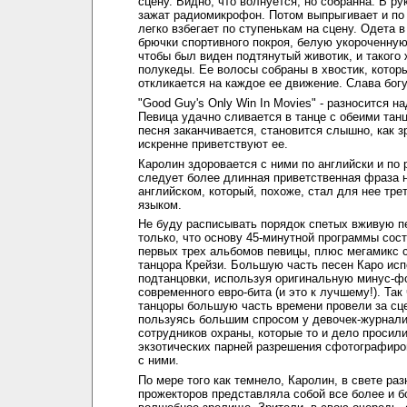
сцену. Видно, что волнуется, но собранна. В ру
зажат радиомикрофон. Потом выпрыгивает и по
легко взбегает по ступенькам на сцену. Одета в
брючки спортивного покроя, белую укороченную 
чтобы был виден подтянутый животик, и такого 
полукеды. Ее волосы собраны в хвостик, котор
откликается на каждое ее движение. Слава богу
"Good Guy's Only Win In Movies" - разносится н
Певица удачно сливается в танце с обеими танц
песня заканчивается, становится слышно, как з
искренне приветствуют ее.
Каролин здоровается с ними по английски и по 
следует более длинная приветственная фраза 
английском, который, похоже, стал для нее тр
языком.
Не буду расписывать порядок спетых вживую п
только, что основу 45-минутной программы сос
первых трех альбомов певицы, плюс мегамикс 
танцора Крейзи. Большую часть песен Каро исп
подтанцовки, используя оригинальную минус-ф
современного евро-бита (и это к лучшему!). Так 
танцоры большую часть времени провели за сц
пользуясь большим спросом у девочек-журнали
сотрудников охраны, которые то и дело просили
экзотических парней разрешения сфотографиро
с ними.
По мере того как темнело, Каролин, в свете ра
прожекторов представляла собой все более и б