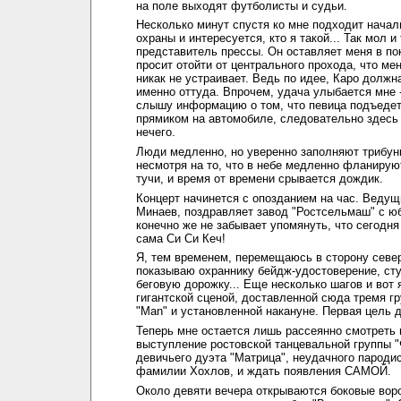
на поле выходят футболисты и судьи.
Несколько минут спустя ко мне подходит нача
охраны и интересуется, кто я такой... Так мол и
представитель прессы. Он оставляет меня в по
просит отойти от центрального прохода, что ме
никак не устраивает. Ведь по идее, Каро должн
именно оттуда. Впрочем, удача улыбается мне -
слышу информацию о том, что певица подъедет
прямиком на автомобиле, следовательно здесь
нечего.
Люди медленно, но уверенно заполняют трибун
несмотря на то, что в небе медленно фланиру
тучи, и время от времени срывается дождик.
Концерт начинется с опозданием на час. Ведущ
Минаев, поздравляет завод "Ростсельмаш" с ю
конечно же не забывает упомянуть, что сегодня
сама Си Си Кеч!
Я, тем временем, перемещаюсь в сторону севе
показываю охраннику бейдж-удостоверение, ст
беговую дорожку... Еще несколько шагов и вот 
гигантской сценой, доставленной сюда тремя г
"Man" и установленной накануне. Первая цель д
Теперь мне остается лишь рассеянно смотреть 
выступление ростовской танцевальной группы "
девичьего дуэта "Матрица", неудачного пароди
фамилии Хохлов, и ждать появления САМОЙ.
Около девяти вечера открываются боковые воро