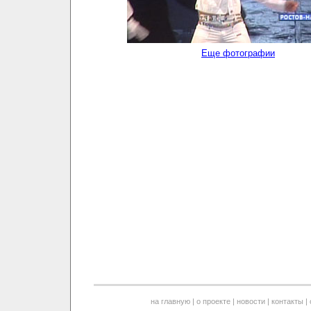
Еще фотографии
на главную
|
о проекте
|
новости
|
контакты
|