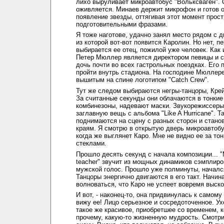
лихо выруливает микроавтобус "Вольксваген". 
оживляется. Минаев держит микрофон и готов 
появление звезды, оттягивая этот момент прос
подготовительными фразами.
Я тоже наготове, удачно занял место рядом с д
из которой вот-вот появится Каролин. Но нет, п
выбирается ее отец, пожилой уже человек. Как 
Петер Мюллер является директором певицы и 
дочь почти во всех гастрольных поездках. Его
пройти внутрь стадиона. На господине Мюллере
вышитым на спине логотипом "Catch Crew".
Тут же следом выбираются негры-танцоры, Крей
За считанные секунды они облачаются в тонкие
комбинезоны, надевают маски. Звукорежиссер
заглавную вещь с альбома "Like A Hurricane". Т
поднимаются на сцену с разных сторон и стано
краям. Я смотрю в открытую дверь микроавтобу
когда же выглянет Каро. Мне не видно ее за т
стеклами.
Прошло десять секунд с начала композиции... "M
teacher" звучит из мощных динамиков сэмплир
мужской голос. Прошло уже полминуты, начался
Танцоры энергично двигаются в его такт. Начин
волноваться, что Каро не успеет вовремя выско
И вот, - наконец-то, она придвинулась к самому 
вижу ее! Лицо серьезное и сосредоточенное. У
такое же красивое, приобретшее со временем, 
прочему, какую-то жизненную мудрость. Смотри