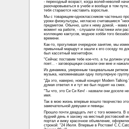
- переходный возраст, когда волей-неволей нач
разочаровываться в учебе и вообще в том пути,
тебя стараются наставить взрослые.
Мы с товарищем-одноклассником частенько пр
уроки физкультуры, негласно считавшиеся "не
предметом. Обычно, шли к нему домой, - мама 
момент на работе, - слушали пластинки или ра
коллекцию кактусов, модное хобби того беззабо
времени.
Как-то, прогуливая очередное занятие, мы изм
привычный маршрут и зашли к его соседу по дом
был кассетный магнитофон.
"Сейчас поставим тебе кое-что, а ты должен уга
поет... - заговорщицки сказали они мне и нажали
Из динамика, уверенным танцевальным ритмом
музыка, напоминавшая одну популярную группу.
"Да это, наверно, новый концерт Modern Talking.
думая ответил я и тут же был поднят на смех.
"Ты что, это Си Си Кеч! - назвали они доселе 
имя.
Так в мою жизнь впервые вошло творчество это
замечательной девушки и певицы.
Прошло почти двадцать лет с того момента. В 
будний день я захожу на местный ростовский ин
портал и вижу красочное объявление, оформл
строкой: "24 Июля. Впервые в Ростове! С.С.Сatc