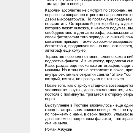
там где фото певицы.
Каролин абсолютно не смотрит по сторонам, ее
серьезен и направлен строго по направлению к
двери микроавтобуса. Но протянутые предметы
не заметить. Осторожно берет коробочку с диск
которого лежит обложка, и немного подумав, в
свободное место для автографа, расписывается
своей фотографии того периода - с пышной при
кожанном прикиде. Также осторожно возвращае
богатство и, продвинувшись на полшага вперед
автограф еще кому-то.
Торжество переполняет меня, словно какого-ни
подростка-фаната. И я не ухожу, продолжая смо
Каро, раздав еще несколько автографов, садит
машины. Но и там ее не оставляют в покое, про
внутрь рекламные открытки сингла "Shake Your 
который, кстати, не прозвучал в этот вечер.
После того, как с трибун стадиона возвращается
усаживается внутрь, дверь захлопывается, и м
постояв с полминуты, трогается в сторону отк
ворот.
Выступление в Ростове закончилось - еще один
город в гастрольном списке певицы. Но я не гр
по прежнему с нами, в своих песнях, улыбках на
дразните меня подростком-фанатом, - автограф
она не была...
Роман Азбукин