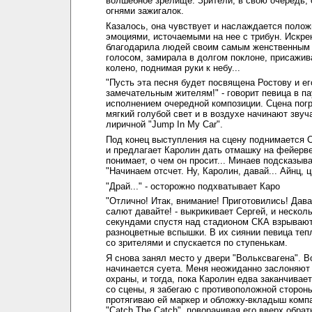
волшебное зрелище. Зрители, в свою очередь, 
огнями зажигалок.
Казалось, она чувствует и наслаждается поло
эмоциями, источаемыми на нее с трибун. Искре
благодарила людей своим самым женственным 
голосом, замирала в долгом поклоне, присажив
колено, поднимая руки к небу...
"Пусть эта песня будет посвящена Ростову и ег
замечательным жителям!" - говорит певица в па
исполнением очередной композиции. Сцена пог
мягкий голубой свет и в воздухе начинают звуч
лиричной "Jump In My Car".
Под конец выступления на сцену поднимается 
и предлагает Каролин дать отмашку на фейерве
понимает, о чем он просит... Минаев подсказыва
"Начинаем отсчет. Ну, Каролин, давай... Айнц, цв
"Драй..." - осторожно подхватывает Каро
"Отлично! Итак, внимание! Приготовились! Дава
салют давайте! - выкрикивает Сергей, и нескол
секундами спустя над стадионом СКА взрывают
разноцветные вспышки. В их сиянии певица те
со зрителями и спускается по ступенькам.
Я снова занял место у двери "Вольксвагена". В
начинается суета. Меня неожиданно заслоняют
охраны, и тогда, пока Каролин едва заканчивает
со сцены, я забегаю с противоположной стороны
протягиваю ей маркер и обложку-вкладыш комп
"Сatch The Catch", поворачивая его вверх обрат