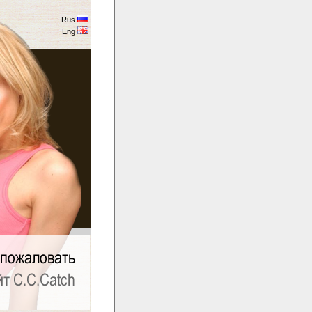
Rus
Eng