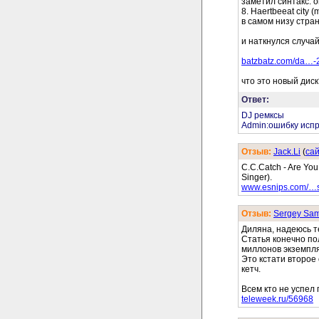
заметил синтакс. 
8. Haertbeeat city (
в самом низу стра
и наткнулся случайн
batzbatz.com/da…-
что это новый диск
Ответ:
DJ ремксы
Admin:ошибку исп
Отзыв:
Jack.Li
(
cа
C.C.Catch - Are Yo
Singer).
www.esnips.com/…s
Отзыв:
Sergey Sam
Диляна, надеюсь т
Статья конечно по
миллонов экземпля
Это кстати второе
кетч.
Всем кто не успел 
teleweek.ru/56968