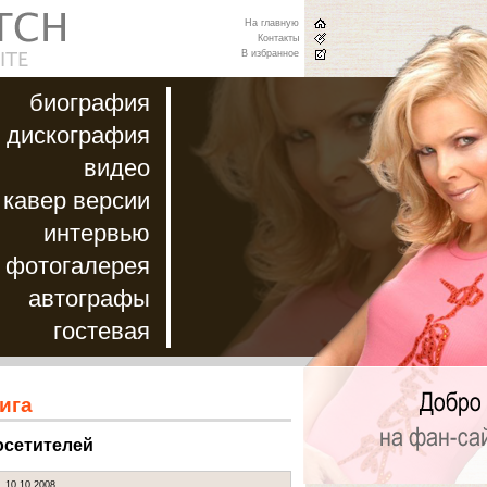
На главную
Контакты
В избранное
биография
дискография
видео
кавер версии
интервью
фотогалерея
автографы
гостевая
ига
осетителей
.
10.10.2008