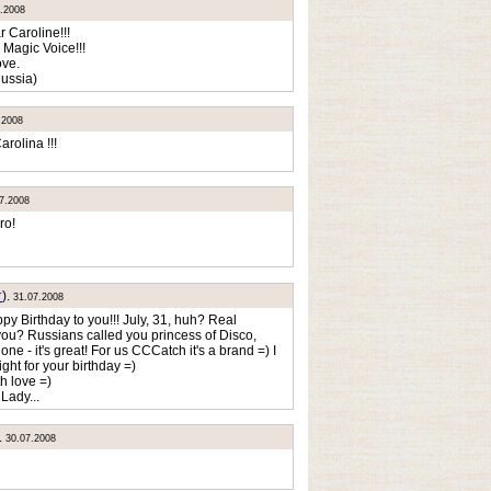
.2008
 Caroline!!!
 Magic Voice!!!
ove.
Russia)
.2008
rolina !!!
7.2008
ro!
т
).
31.07.2008
y Birthday to you!!! July, 31, huh? Real
u? Russians called you princess of Disco,
ne - it's great! For us CCCatch it's a brand =) I
night for your birthday =)
h love =)
Lady...
.
30.07.2008