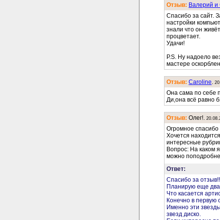
Отзыв:
Валерий и
Спасибо за сайт. 
настройки компьют
знали что он живёт
процветает.
Удачи!
P.S. Ну надоело ве
мастере оскорблени
Отзыв:
Caroline
.
20
Она сама по себе 
Ди,она всё равно б
Отзыв:
Олег!.
20.08.
Огромное спасибо з
Хочется находится
интересные рубрик
Вопрос: На каком 
можно поподробнее
Ответ:
Спасибо за отзыв!!
Планирую еще два 
Что касается арти
Конечно в первую
Именно эти звезды
звезд диско.