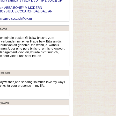
 могу записать такой DVD " THE VOICE OF
рсии ABBA,BONEY M,MODERN
 BOYS BLUE,CCCATCH,DALIDA,LIAN
пишите cccatch@bk.ru
08.2008
von mir die besten Gl ückw ünsche zum
 verbunden mit einer Frage bzw. Bitte an dich.
Album von dir geben? Und wenn ja, wann k
hnen. Über eine pers önliche, ehrliche Antwort
Management - von dir, w ürde nicht nur ich,
h sehr viele Fans sehr freuen.
7.08.2008
day wishes,and sending so much love my way.I
anks for your presence in my life.
.08.2008