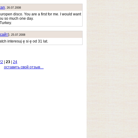
can
.
26.07.2008
europen disco. You are a first for me. I would want
ou so much one day.
 Turkey.
cайт
).
25.07.2008
ch interesuj ę si ę od 31 lat.
22
|
23
|
24
оставить свой отзыв…