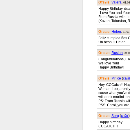
Отзыв:
Valera
.
01.08
Happy Birthday, dear
I Love You and Your
From Russia with L
(Kazan, Tatarstan, 
Отзыв:
Helen
.
31.07
Feliz cumplea ños Ca
Un beso !!! Helen
Отзыв:
Ruslan
.
31.0
Congratulations, Ca
We love You!
Happy Birthday!
Отзыв:
Mr Ice
(
cай
Hey, CCCatch!!! Happ
Woman-Leo, arent yo
cause what you've do
will drink martini to
PS: From Russia wit
PSS: Carol, you are 
Отзыв:
Serg
(
cайт
)
Happy birthday
CCCATCH!!!