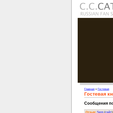
Главная
»
Гостевая
Гостевая кн
Сообщения п
Отзыв:
Serg
(
cайт
)