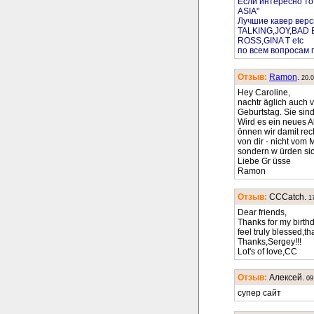
Если интересно то
ASIA"
Лучшие кавер ве
TALKING,JOY,BAD
ROSS,GINA T etc
по всем вопросам 
Отзыв:
Ramon
.
20.
Hey Caroline,
nachtr äglich auch 
Geburtstag. Sie sind
Wird es ein neues 
önnen wir damit rec
von dir - nicht vom 
sondern w ürden sic
Liebe Gr üsse
Ramon
Отзыв:
CCCatch.
1
Dear friends,
Thanks for my birth
feel truly blessed,th
Thanks,Sergey!!!
Lot's of love,CC
Отзыв:
Алексей.
09
супер сайт