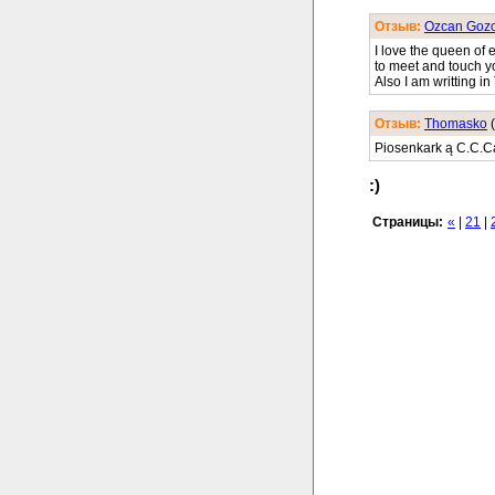
Отзыв:
Ozcan Goz
I love the queen of 
to meet and touch y
Also I am writting in
Отзыв:
Thomasko
(
Piosenkark ą C.C.Cat
:)
Страницы:
«
|
21
|