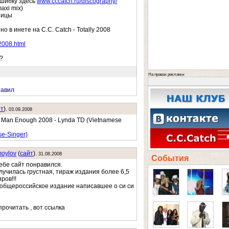
ошибку здесь
www.cccatch.ru/discography/
maxi mix)
ницы
о в инете на C.C. Catch - Totally 2008
2008.html
?
На правах рекламы
равил
йт
).
03.09.2008
u Man Enough 2008 - Lynda TD (Vietnamese
e-Singer)
oylov
(
cайт
).
31.08.2008
События
ебе сайт понравился.
лучилась грустная, тираж издания более 6,5
ров!!!
 общероссийское издание написавшее о си си
прочитать , вот ссылка