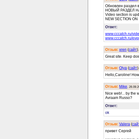
Обновлен раздел 
НОВЫЙ РАЗДЕЛ НA
Video section is upd
NEW SECTION ON SI
Ответ:
www.cccatch.ru/vide
www.cccatch.ru/even
Отзыв:
xren
(
cайт
)
Great site. Keep doi
Отзыв:
Olya
(
cайт
)
Hello,Caroline! Ho
Отзыв:
Mike
.
26.09.
Nice web!... by the
Avraam Russo?
Ответ:
ok
Отзыв:
Valera
(
cай
привет Сергей