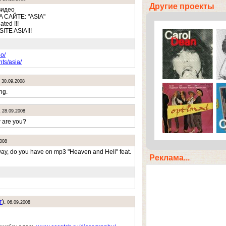
Другие проекты
видео
 САЙТЕ: "ASIA"
ated !!!
TE ASIA!!!
o/
ts/asia/
.
30.09.2008
ng.
.
28.09.2008
w are you?
2008
 way, do you have on mp3 "Heaven and Hell" feat.
Реклама...
т
).
06.09.2008