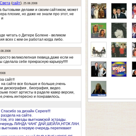
 Света
(
cайт
).
25.08.2008
За бытовыми делами и своим сайтиком, может
ера плохие, но даже не знали про этот, не
 и
зде читать о Дитере Болене - великом
я всех с кем он работал когда либо.
.08.2008
просто великолепная певица,даже если не
ы сделала себе прекрасную карьеру!!!!!
2008
а сайт!!
 на сайте все больше и больше,очень
и дискография , биография, видео.
языке поют артисты в раделе кавер версии,
,очень интересно и понравилось.
 Спасибо за дизайн Сереге!!!
раздела на сайте.
стов, это звезды вьетнамской эстрады.
 очередь ЛИНДА ЧАНГ ДАЙ,ШЕЙЛА,НГОК ЛАН.
 вьетнама в первую очередь перепевают