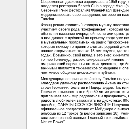
Современная дискотека зародилась в 1959 году, 
владелец ресторана Scotch Club в городе Ахен (
Севреный Рейн Вестфалия) Франц-Карл Швендин
модернизировать свое заведение, которое он наз
Tanzbar.
Франц решил оживить "неживую музыку пластино
участием своего рода "конферансье", который бы
объявлял название очередной песни или оркестр
а вел диалог с публикой по примеру тогда уже п
в музыкальных программах на радио "диск-жокее
которые почему-то принято считать родиной диск
начали открываться только 15 лет спустя, где-то 
годах. Возможно, свой вклад в это внес кинемат
точнее Голливуд, разрекламировавший именно
американский вариант гигантских дискотек, где б
важными являются техническое оснащение и сп
чем живое общение диск-жокея и публики.
Международное признание Jockey-Tanzbar получ
благодаря удачному расположению Ахена на сты
стран Германии, Бельгии и Нидерландов. Так или
Германия отмечает в октябре 50-летие дискотек и
приглашает весь мир радоваться и праздновать, 
радость любителей закажигать на дискотеках 80-х
вдвойне, ФАНАТЫ CCCATCH ЛИКУЙТЕ Получено
официальное предложение от Мейджера о выпуск
альбома из 12 трэков (в целом записано 18). Рел
состоится ранней осенью..Главный трэк альбома 
Nature Power".