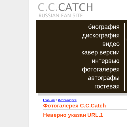
биография
дискография
видео
кавер версии
интервью
фотогалерея
автографы
гостевая
Главная
»
Фотогалерея
Фотогалерея C.C.Catch
Неверно указан URL.1