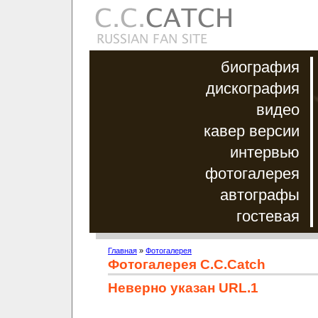
биография
дискография
видео
кавер версии
интервью
фотогалерея
автографы
гостевая
Главная
»
Фотогалерея
Фотогалерея C.C.Catch
Неверно указан URL.1