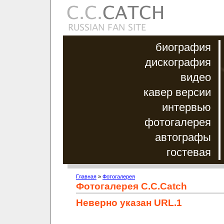
биография
дискография
видео
кавер версии
интервью
фотогалерея
автографы
гостевая
Главная
»
Фотогалерея
Фотогалерея C.C.Catch
Неверно указан URL.1