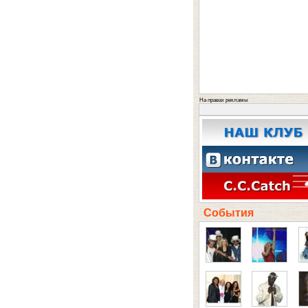
На правах рекламы
События