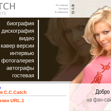
На главную
Контакты
В избранное
биография
дискография
видео
кавер версии
интервью
фотогалерея
автографы
гостевая
я
я C.C.Catch
азан URL.1