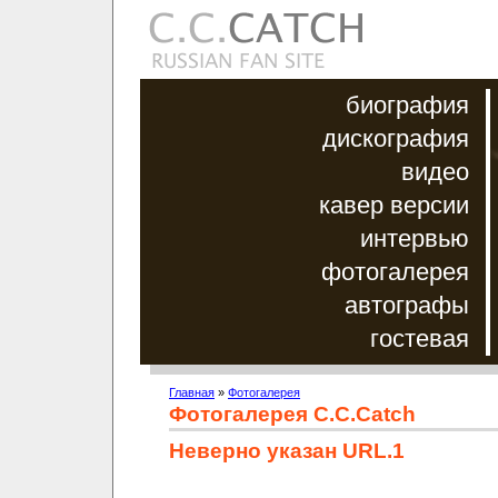
биография
дискография
видео
кавер версии
интервью
фотогалерея
автографы
гостевая
Главная
»
Фотогалерея
Фотогалерея C.C.Catch
Неверно указан URL.1