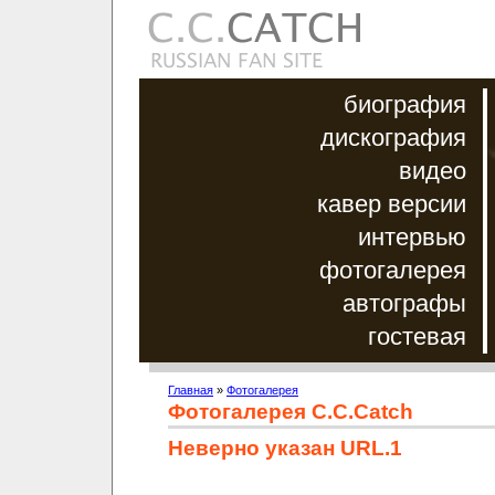
биография
дискография
видео
кавер версии
интервью
фотогалерея
автографы
гостевая
Главная
»
Фотогалерея
Фотогалерея C.C.Catch
Неверно указан URL.1