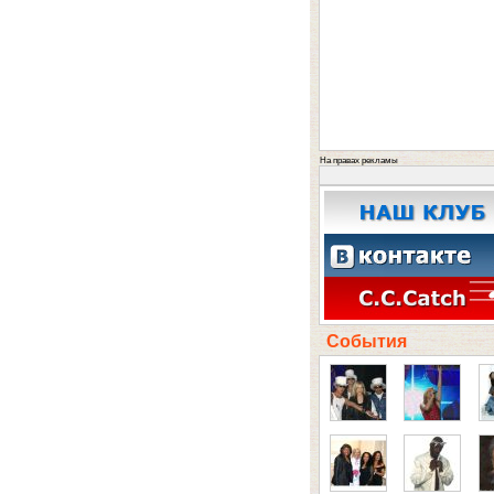
На правах рекламы
События