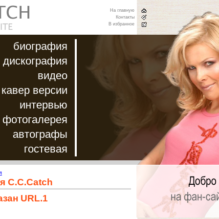
На главную
Контакты
В избранное
биография
дискография
видео
кавер версии
интервью
фотогалерея
автографы
гостевая
я
я C.C.Catch
азан URL.1