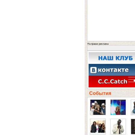
На правах рекламы
События