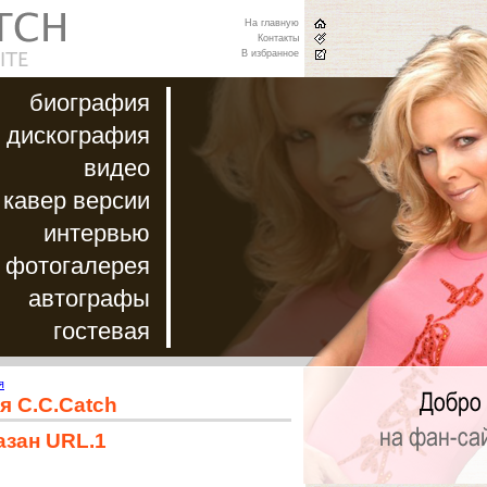
На главную
Контакты
В избранное
биография
дискография
видео
кавер версии
интервью
фотогалерея
автографы
гостевая
я
я C.C.Catch
азан URL.1