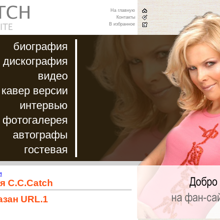
На главную
Контакты
В избранное
биография
дискография
видео
кавер версии
интервью
фотогалерея
автографы
гостевая
я
я C.C.Catch
азан URL.1