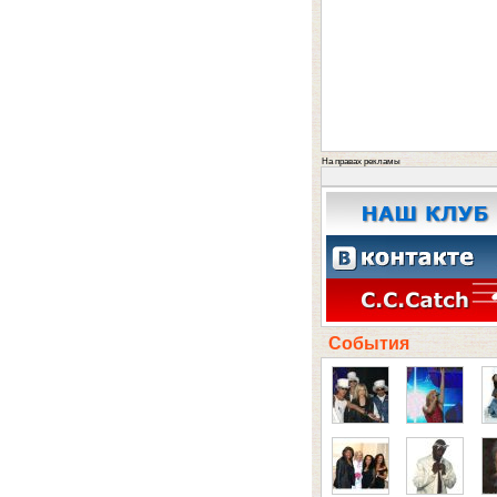
На правах рекламы
События