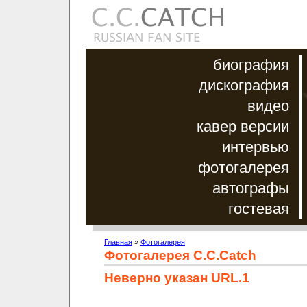
биография
дискография
видео
кавер версии
интервью
фотогалерея
автографы
гостевая
Главная
»
Фотогалерея
Фотогалерея C.C.Catch
Неверно указан URL.1