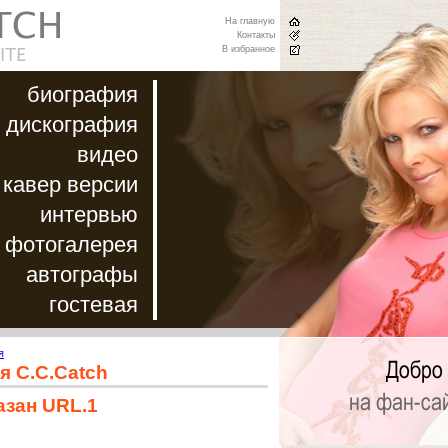
На главную
Контакты
В избранное
биография
дискография
видео
кавер версии
интервью
фотогалерея
автографы
гостевая
я
я C.C.Catch
азан URL.1