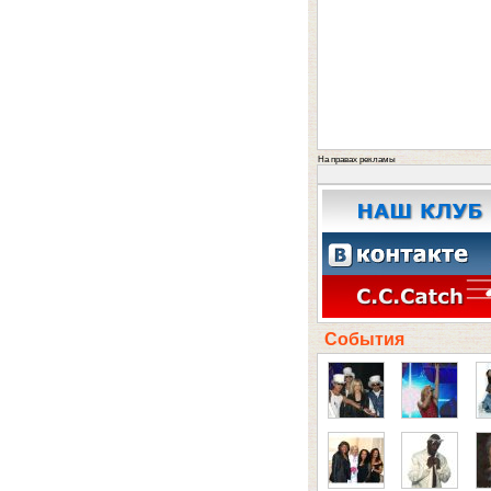
На правах рекламы
События