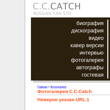
биография
дискография
видео
кавер версии
интервью
фотогалерея
автографы
гостевая
Главная
»
Фотогалерея
Фотогалерея C.C.Catch
Неверно указан URL.1