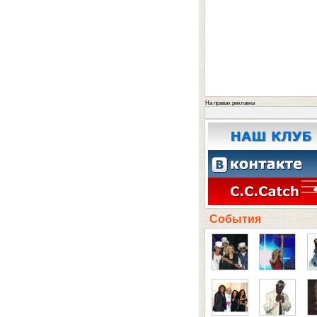
На правах рекламы
События