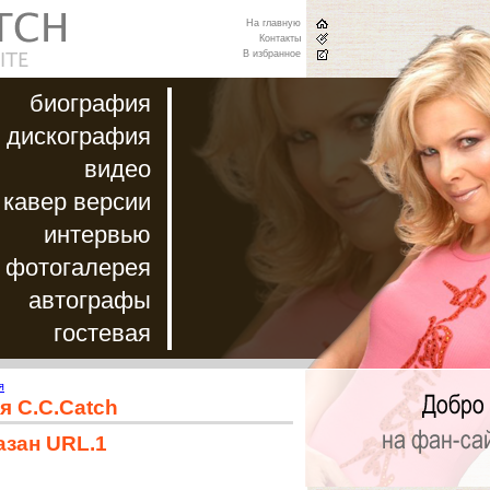
На главную
Контакты
В избранное
биография
дискография
видео
кавер версии
интервью
фотогалерея
автографы
гостевая
я
я C.C.Catch
азан URL.1