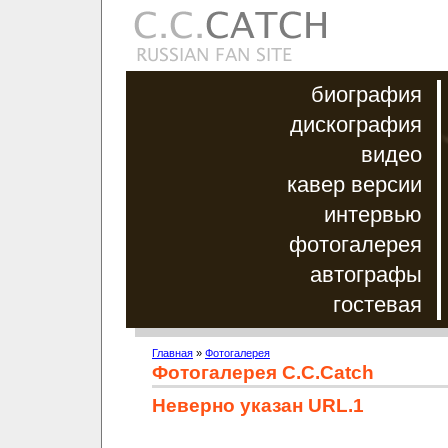
биография
дискография
видео
кавер версии
интервью
фотогалерея
автографы
гостевая
Главная
»
Фотогалерея
Фотогалерея C.C.Catch
Неверно указан URL.1