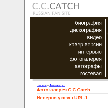
биография
дискография
видео
кавер версии
интервью
фотогалерея
автографы
гостевая
Главная
»
Фотогалерея
Фотогалерея C.C.Catch
Неверно указан URL.1