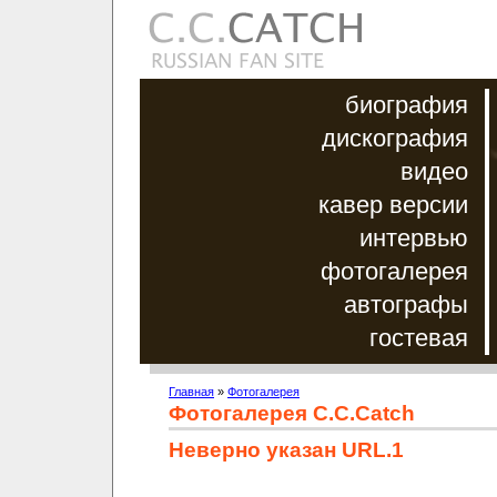
биография
дискография
видео
кавер версии
интервью
фотогалерея
автографы
гостевая
Главная
»
Фотогалерея
Фотогалерея C.C.Catch
Неверно указан URL.1