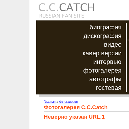
биография
дискография
видео
кавер версии
интервью
фотогалерея
автографы
гостевая
Главная
»
Фотогалерея
Фотогалерея C.C.Catch
Неверно указан URL.1