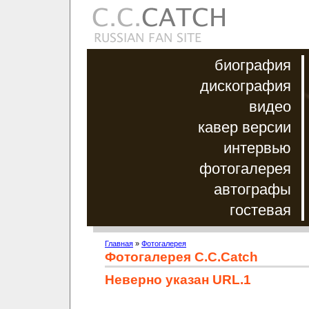
биография
дискография
видео
кавер версии
интервью
фотогалерея
автографы
гостевая
Главная
»
Фотогалерея
Фотогалерея C.C.Catch
Неверно указан URL.1