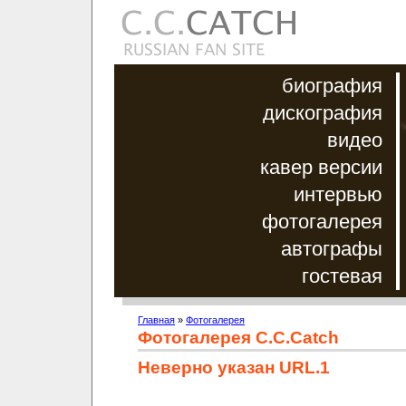
биография
дискография
видео
кавер версии
интервью
фотогалерея
автографы
гостевая
Главная
»
Фотогалерея
Фотогалерея C.C.Catch
Неверно указан URL.1