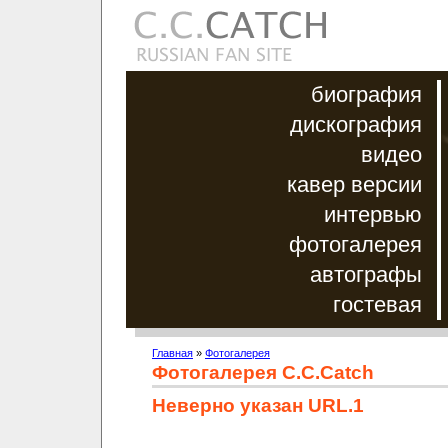
биография
дискография
видео
кавер версии
интервью
фотогалерея
автографы
гостевая
Главная
»
Фотогалерея
Фотогалерея C.C.Catch
Неверно указан URL.1