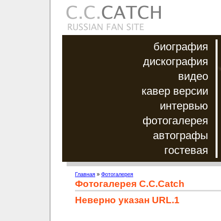
биография
дискография
видео
кавер версии
интервью
фотогалерея
автографы
гостевая
Главная
»
Фотогалерея
Фотогалерея C.C.Catch
Неверно указан URL.1