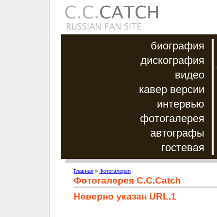
биография
дискография
видео
кавер версии
интервью
фотогалерея
автографы
гостевая
Главная
»
Фотогалерея
Фотогалерея C.C.Catch
Неверно указан URL.1