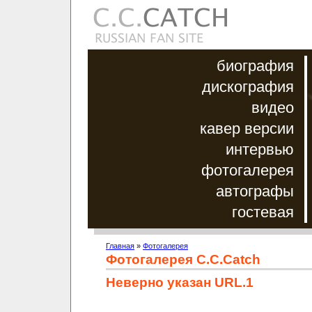
биография
дискография
видео
кавер версии
интервью
фотогалерея
автографы
гостевая
Главная
»
Фотогалерея
Фотогалерея C.C.Catch
Неверно указан URL.1