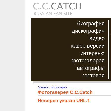
биография
дискография
видео
кавер версии
интервью
фотогалерея
автографы
гостевая
Главная
»
Фотогалерея
Фотогалерея C.C.Catch
Неверно указан URL.1