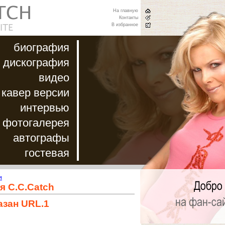
На главную
Контакты
В избранное
биография
дискография
видео
кавер версии
интервью
фотогалерея
автографы
гостевая
я
я C.C.Catch
азан URL.1