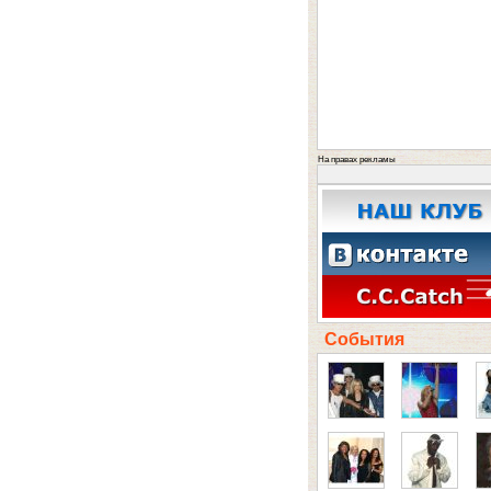
На правах рекламы
События