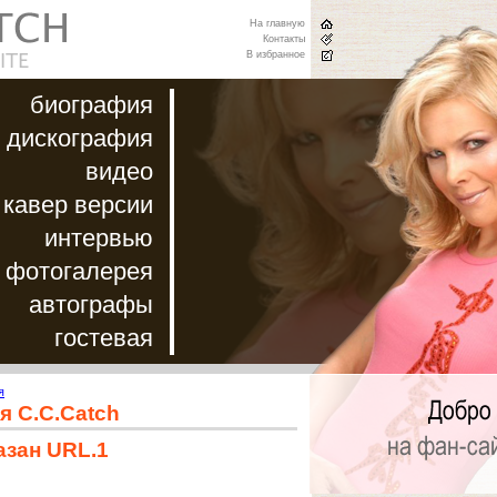
На главную
Контакты
В избранное
биография
дискография
видео
кавер версии
интервью
фотогалерея
автографы
гостевая
я
я C.C.Catch
азан URL.1