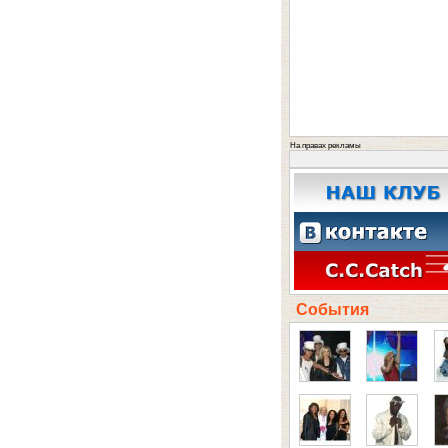
На правах рекламы
События