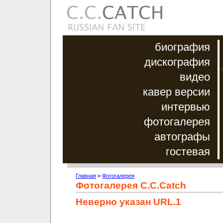
биография
дискография
видео
кавер версии
интервью
фотогалерея
автографы
гостевая
Главная
»
Фотогалерея
Фотогалерея C.C.Catch
Неверно указан URL.1