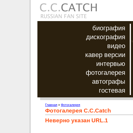
биография
дискография
видео
кавер версии
интервью
фотогалерея
автографы
гостевая
Главная
»
Фотогалерея
Фотогалерея C.C.Catch
Неверно указан URL.1