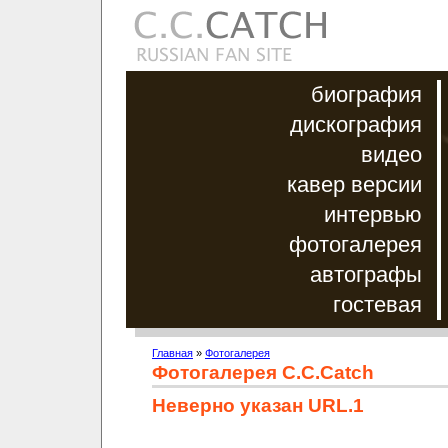
биография
дискография
видео
кавер версии
интервью
фотогалерея
автографы
гостевая
Главная
»
Фотогалерея
Фотогалерея C.C.Catch
Неверно указан URL.1