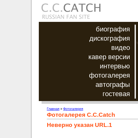
биография
дискография
видео
кавер версии
интервью
фотогалерея
автографы
гостевая
Главная
»
Фотогалерея
Фотогалерея C.C.Catch
Неверно указан URL.1