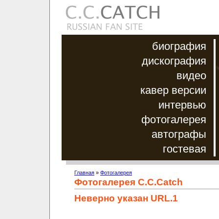
биография
дискография
видео
кавер версии
интервью
фотогалерея
автографы
гостевая
Главная
»
Фотогалерея
Фотогалерея C.C.Catch
Неверно указан URL.1