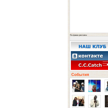
На правах рекламы
События