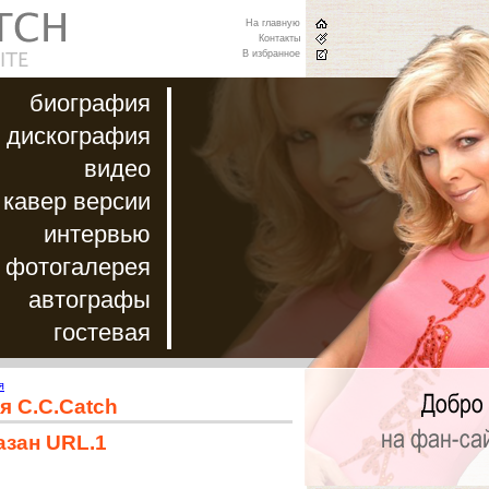
На главную
Контакты
В избранное
биография
дискография
видео
кавер версии
интервью
фотогалерея
автографы
гостевая
я
я C.C.Catch
азан URL.1