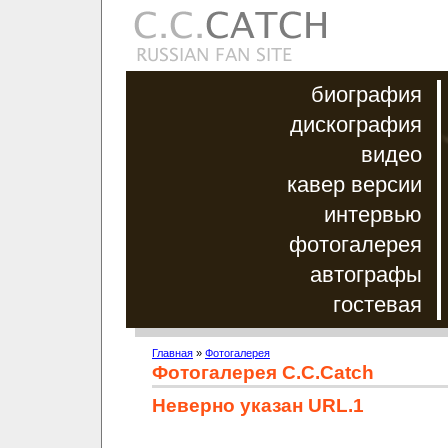
биография
дискография
видео
кавер версии
интервью
фотогалерея
автографы
гостевая
Главная
»
Фотогалерея
Фотогалерея C.C.Catch
Неверно указан URL.1