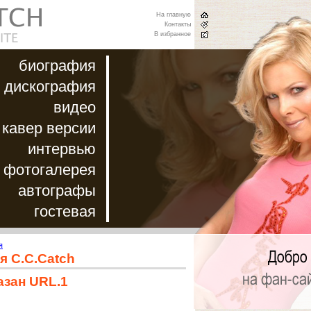
На главную
Контакты
В избранное
биография
дискография
видео
кавер версии
интервью
фотогалерея
автографы
гостевая
я
я C.C.Catch
азан URL.1