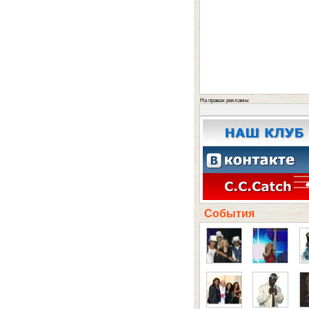
На правах рекламы
События