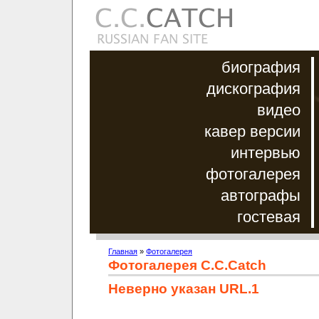
биография
дискография
видео
кавер версии
интервью
фотогалерея
автографы
гостевая
Главная
»
Фотогалерея
Фотогалерея C.C.Catch
Неверно указан URL.1