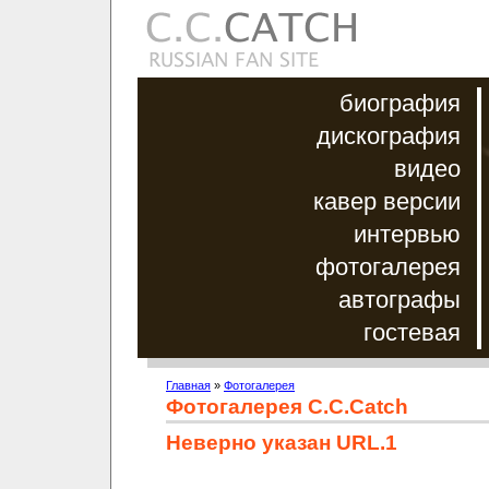
биография
дискография
видео
кавер версии
интервью
фотогалерея
автографы
гостевая
Главная
»
Фотогалерея
Фотогалерея C.C.Catch
Неверно указан URL.1