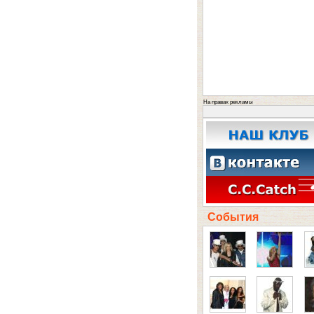
На правах рекламы
События