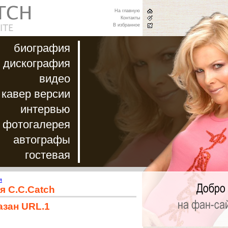
На главную
Контакты
В избранное
биография
дискография
видео
кавер версии
интервью
фотогалерея
автографы
гостевая
я
я C.C.Catch
азан URL.1