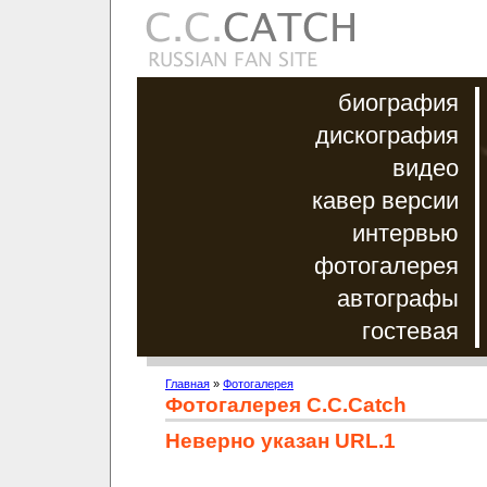
биография
дискография
видео
кавер версии
интервью
фотогалерея
автографы
гостевая
Главная
»
Фотогалерея
Фотогалерея C.C.Catch
Неверно указан URL.1