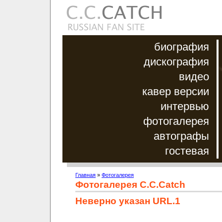
биография
дискография
видео
кавер версии
интервью
фотогалерея
автографы
гостевая
Главная
»
Фотогалерея
Фотогалерея C.C.Catch
Неверно указан URL.1