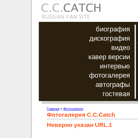
биография
дискография
видео
кавер версии
интервью
фотогалерея
автографы
гостевая
Главная
»
Фотогалерея
Фотогалерея C.C.Catch
Неверно указан URL.1