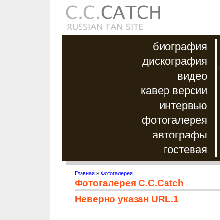
биография
дискография
видео
кавер версии
интервью
фотогалерея
автографы
гостевая
Главная
»
Фотогалерея
Фотогалерея C.C.Catch
Неверно указан URL.1