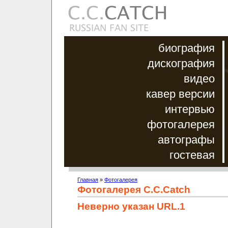
биография
дискография
видео
кавер версии
интервью
фотогалерея
автографы
гостевая
Главная
»
Фотогалерея
Фотогалерея C.C.Catch
Неверно указан URL.1